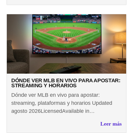
DÓNDE VER MLB EN VIVO PARA APOSTAR:
STREAMING Y HORARIOS
Dónde ver MLB en vivo para apostar:
streaming, plataformas y horarios Updated
agosto 2026LicensedAvailable in…
Leer más