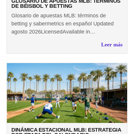
GLOSARIO DE APUESTAS MLB: TÉRMINOS
DE BÉISBOL Y BETTING
Glosario de apuestas MLB: términos de
betting y sabermetrics en español Updated
agosto 2026LicensedAvailable in…
Leer más
DINÁMICA ESTACIONAL MLB: ESTRATEGIA