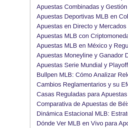
Apuestas Combinadas y Gestión
Apuestas Deportivas MLB en Co
Apuestas en Directo y Mercados 
Apuestas MLB con Criptomonedas
Apuestas MLB en México y Reg
Apuestas Moneyline y Ganador D
Apuestas Serie Mundial y Playof
Bullpen MLB: Cómo Analizar Rele
Cambios Reglamentarios y su E
Casas Reguladas para Apuesta
Comparativa de Apuestas de Béis
Dinámica Estacional MLB: Estrat
Dónde Ver MLB en Vivo para Apos