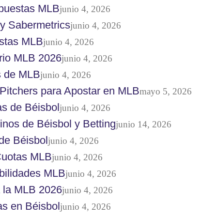
Apuestas MLB
junio 4, 2026
 y Sabermetrics
junio 4, 2026
estas MLB
junio 4, 2026
ario MLB 2026
junio 4, 2026
os de MLB
junio 4, 2026
Pitchers para Apostar en MLB
mayo 5, 2026
as de Béisbol
junio 4, 2026
nos de Béisbol y Betting
junio 14, 2026
de Béisbol
junio 4, 2026
 Cuotas MLB
junio 4, 2026
abilidades MLB
junio 4, 2026
 la MLB 2026
junio 4, 2026
as en Béisbol
junio 4, 2026