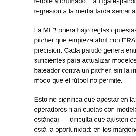
rebote afortunado. La Liga española
regresión a la media tarda semanas
La MLB opera bajo reglas opuestas.
pitcher que empieza abril con ERA
precisión. Cada partido genera en
suficientes para actualizar modelo
bateador contra un pitcher, sin la
modo que el fútbol no permite.
Esto no significa que apostar en la
operadores fijan cuotas con modelo
estándar — dificulta que ajusten 
está la oportunidad: en los márgen