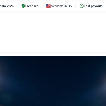
osto 2026
Licensed
Available in US
Fast payouts