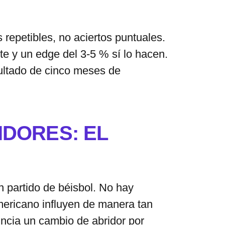
 repetibles, no aciertos puntuales.
e y un edge del 3-5 % sí lo hacen.
ultado de cinco meses de
IDORES: EL
un partido de béisbol. No hay
 americano influyen de manera tan
ncia un cambio de abridor por