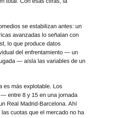
 total. Con esas cifras, la
omedios se estabilizan antes: un
tricas avanzadas lo señalan con
st, lo que produce datos
ividual del enfrentamiento — un
jugada — aísla las variables de un
ica es más explotable. Los
s — entre 8 y 15 en una jornada
 un Real Madrid-Barcelona. Ahí
en las cuotas que el mercado no ha