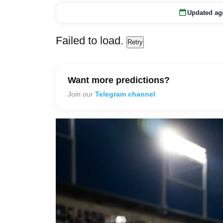
Updated ag
Failed to load.
Retry
Want more predictions?
Join our
Telegram channel