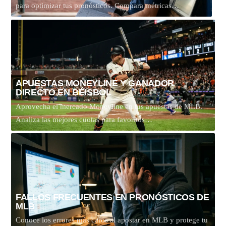
para optimizar tus pronósticos. Compara métricas…
APUESTAS MONEYLINE Y GANADOR
DIRECTO EN BÉISBOL
Aprovecha el mercado Moneyline en tus apuestas de MLB.
Analiza las mejores cuotas para favoritos…
FALLOS FRECUENTES EN PRONÓSTICOS DE
MLB
Conoce los errores más caros al apostar en MLB y protege tu