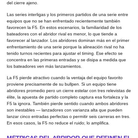
del cierre ajeno.
Las series interligas y los primeros partidos de una serie entre
equipos que no se han enfrentado recientemente también
favorecen la F5. En estos escenarios, la familiaridad de los
bateadores con el abridor rival es menor, lo que tiende a
favorecer al lanzador. Los abridores dominan más en el primer
enfrentamiento de una serie porque la alineación rival no ha
tenido turnos recientes para ajustar el timing. Ese efecto se
concentra en las primeras entradas y se disipa a medida que
los bateadores ven más lanzamientos.
La F5 pierde atractivo cuando la ventaja del equipo favorito
proviene precisamente de su bullpen. Si un equipo tiene
abridores promedio pero un cierre estelar con tres relevistas de
élite, la apuesta de partido completo captura esa fortaleza y la
F5 la ignora. También pierde sentido cuando ambos abridores
son inestables — lanzadores con varianza alta que pueden
lanzar cinco entradas perfectas o permitir seis carreras en tres.
En esos casos, la F5 no reduce el ruido; lo amplifica.
MÉTRICAS DEL ABRIDOR QUE DEFINEN EL