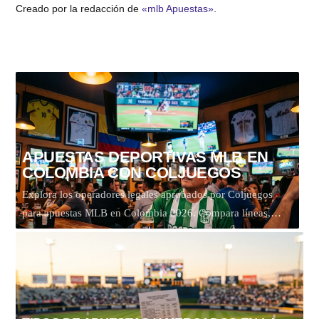
Creado por la redacción de
«mlb Apuestas»
.
APUESTAS DEPORTIVAS MLB EN
COLOMBIA CON COLJUEGOS
Explora los operadores legales aprobados por Coljuegos
para apuestas MLB en Colombia 2026. Compara líneas,…