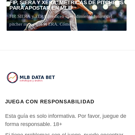
FIP, SIERA Y XERA: MÉTRICAS DE PITCHERS
E
PARA APOSTAR EN MLB
B
FIP, SIERA y xERA predicen el rendimiento futuro del
A
pitcher mejor que el ERA. Cómo…
el
m
M
e
tu
a
d
M
A
la
JUEGA CON RESPONSABILIDAD
m
c
Esta guía es solo informativa. Por favor, juegue de
p
forma responsable. 18+
f