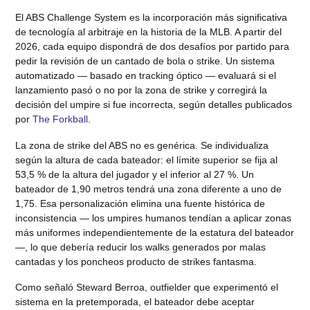
El ABS Challenge System es la incorporación más significativa
de tecnología al arbitraje en la historia de la MLB. A partir del
2026, cada equipo dispondrá de dos desafíos por partido para
pedir la revisión de un cantado de bola o strike. Un sistema
automatizado — basado en tracking óptico — evaluará si el
lanzamiento pasó o no por la zona de strike y corregirá la
decisión del umpire si fue incorrecta, según detalles publicados
por
The Forkball
.
La zona de strike del ABS no es genérica. Se individualiza
según la altura de cada bateador: el límite superior se fija al
53,5 % de la altura del jugador y el inferior al 27 %. Un
bateador de 1,90 metros tendrá una zona diferente a uno de
1,75. Esa personalización elimina una fuente histórica de
inconsistencia — los umpires humanos tendían a aplicar zonas
más uniformes independientemente de la estatura del bateador
—, lo que debería reducir los walks generados por malas
cantadas y los poncheos producto de strikes fantasma.
Como señaló Steward Berroa, outfielder que experimentó el
sistema en la pretemporada, el bateador debe aceptar